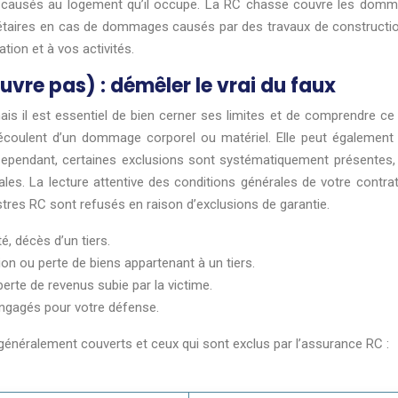
s causés au logement qu’il occupe. La RC chasse couvre les domm
riétaires en cas de dommages causés par des travaux de constructio
tion et à vos activités.
vre pas) : démêler le vrai du faux
is il est essentiel de bien cerner ses limites et de comprendre ce qu
coulent d’un dommage corporel ou matériel. Elle peut également in
 Cependant, certaines exclusions sont systématiquement présente
es. La lecture attentive des conditions générales de votre contrat
stres RC sont refusés en raison d’exclusions de garantie.
é, décès d’un tiers.
on ou perte de biens appartenant à un tiers.
rte de revenus subie par la victime.
engagés pour votre défense.
énéralement couverts et ceux qui sont exclus par l’assurance RC :