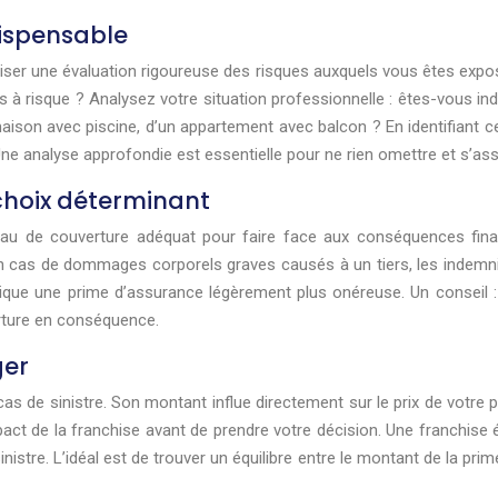
dispensable
liser une évaluation rigoureuse des risques auxquels vous êtes expo
 à risque ? Analysez votre situation professionnelle : êtes-vous i
aison avec piscine, d’un appartement avec balcon ? En identifiant c
 Une analyse approfondie est essentielle pour ne rien omettre et s’a
 choix déterminant
 niveau de couverture adéquat pour faire face aux conséquences fina
n cas de dommages corporels graves causés à un tiers, les indemn
ique une prime d’assurance légèrement plus onéreuse. Un conseil :
erture en conséquence.
ger
 de sinistre. Son montant influe directement sur le prix de votre p
mpact de la franchise avant de prendre votre décision. Une franchise
istre. L’idéal est de trouver un équilibre entre le montant de la prim