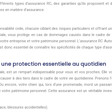
ifférents types d’assurance RC, des garanties qu’ils proposent et de
ques en matière d’assurance.
bilité civile, chacune ciblant des risques particuliers et offrant 
ale, vous protège en cas de dommages causés dans le cadre de vot
nt votre entreprise et votre patrimoine personnel. L’assurance RC A
l est donc essentiel de connaître les spécificités de chaque type d’a
: une protection essentielle au quotidien
le, est un rempart indispensable pour vous et vos proches. Elle vo
ser à des tiers dans le cadre de votre vie quotidienne. Prenons l’
Ou encore, votre chien qui, lors d’une promenade, mord un passan
i votre patrimoine personnel. Cette assurance est un véritable invest
ce, blessures accidentelles).