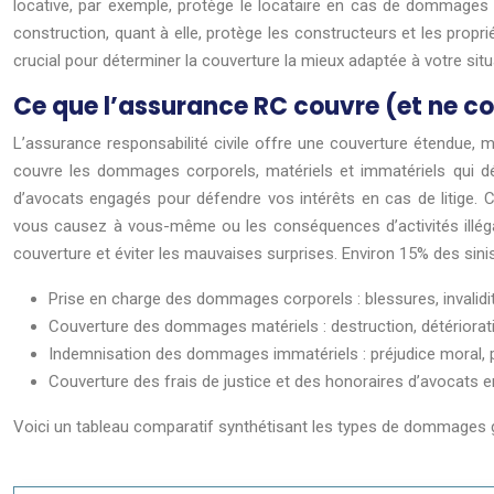
locative, par exemple, protège le locataire en cas de dommage
construction, quant à elle, protège les constructeurs et les prop
crucial pour déterminer la couverture la mieux adaptée à votre situa
Ce que l’assurance RC couvre (et ne cou
L’assurance responsabilité civile offre une couverture étendue, ma
couvre les dommages corporels, matériels et immatériels qui dé
d’avocats engagés pour défendre vos intérêts en cas de litige.
vous causez à vous-même ou les conséquences d’activités illégal
couverture et éviter les mauvaises surprises. Environ 15% des sini
Prise en charge des dommages corporels : blessures, invalidit
Couverture des dommages matériels : destruction, détériorati
Indemnisation des dommages immatériels : préjudice moral, pe
Couverture des frais de justice et des honoraires d’avocats 
Voici un tableau comparatif synthétisant les types de dommages g