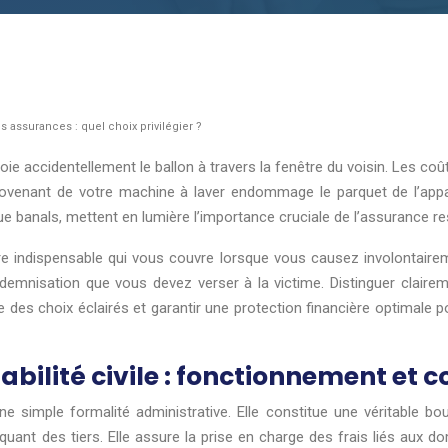
s assurances : quel choix privilégier ?
voie accidentellement le ballon à travers la fenêtre du voisin. Les co
 provenant de votre machine à laver endommage le parquet de l’ap
que banals, mettent en lumière l’importance cruciale de l’assurance r
ière indispensable qui vous couvre lorsque vous causez involontaire
’indemnisation que vous devez verser à la victime. Distinguer cla
e des choix éclairés et garantir une protection financière optimale 
ilité civile : fonctionnement et c
une simple formalité administrative. Elle constitue une véritable
quant des tiers. Elle assure la prise en charge des frais liés aux 