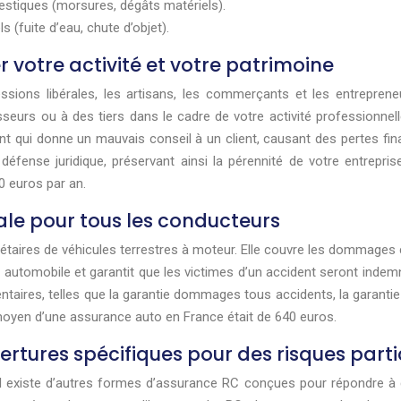
tiques (morsures, dégâts matériels).
(fuite d’eau, chute d’objet).
r votre activité et votre patrimoine
ssions libérales, les artisans, les commerçants et les entrepren
eurs ou à des tiers dans le cadre de votre activité professionne
nt qui donne un mauvais conseil à un client, causant des pertes fin
e défense juridique, préservant ainsi la pérennité de votre entrepr
0 euros par an.
ale pour tous les conducteurs
iétaires de véhicules terrestres à moteur. Elle couvre les dommages 
automobile et garantit que les victimes d’un accident seront indemni
es, telles que la garantie dommages tous accidents, la garantie vol
moyen d’une assurance auto en France était de 640 euros.
rtures spécifiques pour des risques parti
l existe d’autres formes d’assurance RC conçues pour répondre à d