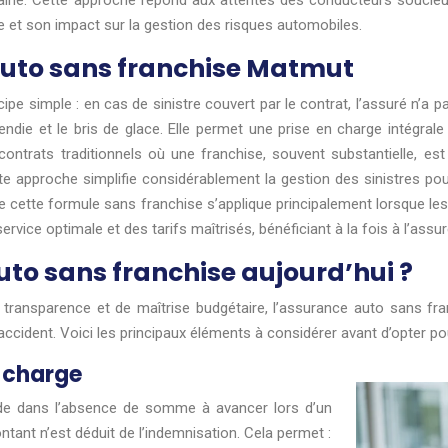
ne. Cette approche répond aux attentes des conducteurs soucieux 
re et son impact sur la gestion des risques automobiles.
auto sans franchise Matmut
 simple : en cas de sinistre couvert par le contrat, l’assuré n’a pa
die et le bris de glace. Elle permet une prise en charge intégrale d
contrats traditionnels où une franchise, souvent substantielle, es
e approche simplifie considérablement la gestion des sinistres pou
que cette formule sans franchise s’applique principalement lorsque l
vice optimale et des tarifs maîtrisés, bénéficiant à la fois à l’assure
uto sans franchise aujourd’hui ?
ansparence et de maîtrise budgétaire, l’assurance auto sans fran
’accident. Voici les principaux éléments à considérer avant d’opter po
 charge
de dans l’absence de somme à avancer lors d’un
tant n’est déduit de l’indemnisation. Cela permet :